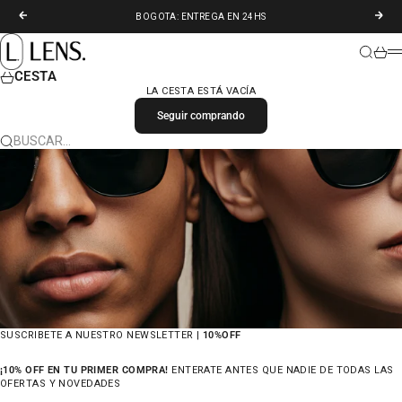
IR AL CONTENIDO
ANTERIOR
SIGU
BOGOTA: ENTREGA EN 24HS
LENS. COLOMBIA
BUSCAR
CARR
M
CESTA
LA CESTA ESTÁ VACÍA
Seguir comprando
BUSCAR…
SUSCRIBETE A NUESTRO NEWSLETTER |
10%OFF
¡10% OFF EN TU PRIMER COMPRA!
ENTERATE ANTES QUE NADIE DE TODAS LAS
OFERTAS Y NOVEDADES