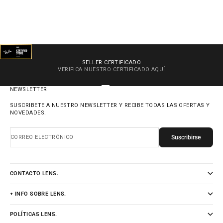
SELLER CERTIFICADO
VERIFICA NUESTRO CERTIFICADO
AQUÍ
IR AL ARTÍCULO 1
IR AL ARTÍCULO 2
IR AL ARTÍCULO 3
IR AL ARTÍCULO 4
NEWSLETTER
SUSCRIBETE A NUESTRO NEWSLETTER Y RECIBE TODAS LAS OFERTAS Y
NOVEDADES.
Suscribirse
CORREO ELECTRÓNICO
CONTACTO LENS.
+ INFO SOBRE LENS.
POLÍTICAS LENS.