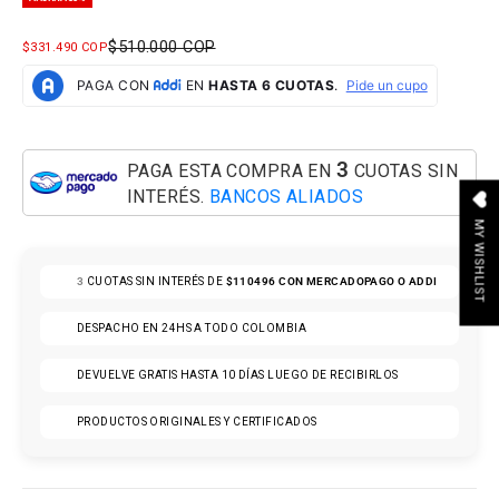
PRECIO NORMAL
$510.000 COP
PRECIO DE OFERTA
$331.490 COP
3
PAGA ESTA COMPRA EN
CUOTAS SIN
INTERÉS.
BANCOS ALIADOS
MY WISHLIST
3
CUOTAS SIN INTERÉS DE
$110496
CON MERCADOPAGO O ADDI
DESPACHO EN 24HS A TODO COLOMBIA
DEVUELVE GRATIS HASTA 10 DÍAS LUEGO DE RECIBIRLOS
PRODUCTOS ORIGINALES Y CERTIFICADOS